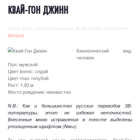
КВАЙ-ГОН ДЖИНН
АВТОР: NEXU. ДАТА ПУБЛИКАЦИИ:
08 ИЮЛЯ 2007
. КАТЕГОРИЯ:
ДЖЕДАИ
.
Биологический вид:
человек
Пол: мужской
Цвет волос: седой
Цвет глаз: голубой
Рост: 1,93 м
Место рождения: неизвестно
N.B.: Как
и большинство
русских переводов ЗВ-
литературы, этот
не избежал
неточностей.
Внесенные мною исправления
в тексте
выделены
утолщенным шрифтом (Nexu).
Те, кто пытался
как-то
охарактеризовать
Квай-Гон