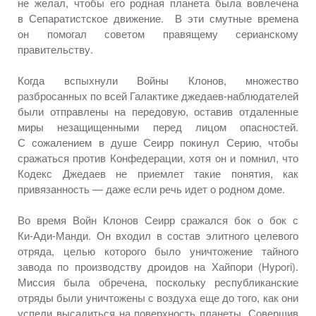
не желал,
чтобы его родная планета была вовлечена
в Сепаратистское
движение. В эти смутные времена
он помогал
советом правящему серианскому
правительству.
Когда вспыхнули Войны Клонов, множество
разбросанных по всей Галактике джедаев-наблюдателей
были отправлены
на передовую,
оставив отдаленные
миры незащищенными перед лицом опасностей.
С сожалением
в душе
Сеирр покинул Серию, чтобы
сражаться против Конфедерации, хотя он
и помнил,
что
Кодекс Джедаев
не приемлет
такие понятия, как
привязанность —
даже если речь идет
о родном доме.
Во время Войн Клонов Сеирр сражался бок
о бок
с
Ки-Ади-Манди.
Он входил
в состав
элитного целевого
отряда, целью которого было уничтожение тайного
завода по производству дроидов
на Хайпори
(Hypori).
Миссия была обречена, поскольку республиканские
отряды были уничтожены
с воздуха
еще
до того,
как они
успели высадиться
на поверхность
планеты. Совершив