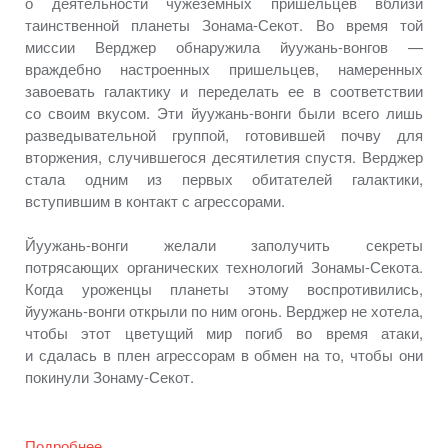
о деятельности
чужеземных пришельцев вблизи
таинственной планеты
Зонама-Секот.
Во время
той
миссии Верджер обнаружила
йуужань-вонгов —
враждебно настроенных пришельцев, намеренных
завоевать галактику
и переделать
ее
в соответствии
со своим
вкусом.
Эти йуужань-вонги
были всего лишь
разведывательной группой, готовившей почву для
вторжения, случившегося десятилетия спустя. Верджер
стала одним
из первых
обитателей галактики,
вступившим
в контакт
с агрессорами.
Йуужань-вонги
желали заполучить секреты
потрясающих органических технологий
Зонамы-Секота.
Когда уроженцы планеты этому воспротивились,
йуужань-вонги
открыли по ним огонь. Верджер
не хотела,
чтобы этот цветущий мир погиб
во время
атаки,
и сдалась
в плен
агрессорам
в обмен
на то,
чтобы они
покинули
Зонаму-Секот.
Подробнее...