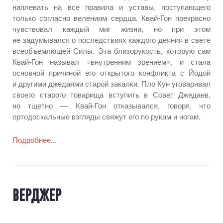
наплевать
на все
правила
и уставы,
поступающего
только согласно велениям сердца.
Квай-Гон
прекрасно
чувствовал каждый миг жизни,
но при
этом
не задумывался
о последствиях
каждого деяния
в свете
всеобъемлющей Силы.
Эта близорукость,
которую сам
Квай-Гон
называл «внутренним зрением»,
и стала
основной причиной его открытого конфликта
с Йодой
и другими
джедаями старой закалки.
Пло Кун
уговаривал
своего старого товарища вступить
в Совет
Джедаев,
но тщетно —
Квай-Гон
отказывался, говоря, что
ортодоскальные взгляды свяжут его по рукам
и ногам.
Подробнее...
ВЕРДЖЕР