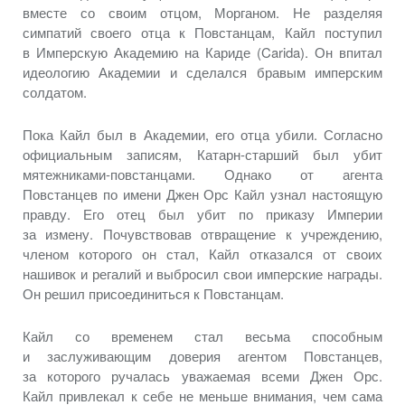
вместе
со своим
отцом, Морганом.
Не разделяя
симпатий своего отца
к Повстанцам,
Кайл поступил
в Имперскую
Академию
на Кариде
(Carida).
Он впитал
идеологию Академии
и сделался
бравым имперским
солдатом.
Пока Кайл был
в Академии,
его отца убили. Согласно
официальным записям,
Катарн-старший
был убит
мятежниками-повстанцами. Однако
от агента
Повстанцев по имени Джен Орс Кайл узнал настоящую
правду.
Его отец
был убит по приказу Империи
за измену.
Почувствовав отвращение
к учреждению,
членом которого
он стал,
Кайл отказался
от своих
нашивок
и регалий
и выбросил
свои имперские награды.
Он решил
присоединиться
к Повстанцам.
Кайл
со временем
стал весьма способным
и заслуживающим
доверия агентом Повстанцев,
за которого
ручалась уважаемая всеми Джен Орс.
Кайл привлекал
к себе
не меньше
внимания, чем сама