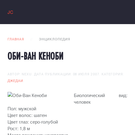
JC
ГЛАВНАЯ
ЭНЦИКЛОПЕДИЯ
ОБИ-ВАН КЕНОБИ
АВТОР: NEXU. ДАТА ПУБЛИКАЦИИ:
08 ИЮЛЯ 2007
. КАТЕГОРИЯ:
ДЖЕДАИ
.
Биологический вид:
человек
Пол: мужской
Цвет волос: шатен
Цвет глаз:
серо-голубой
Рост: 1,8 м
Место рождения: неизвестно