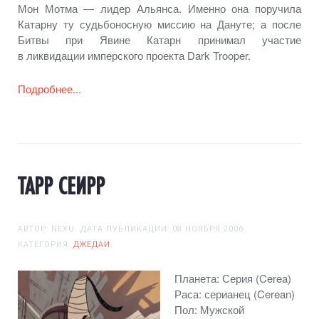
Мон
Мотма —
лидер Альянса. Именно она поручила
Катарну ту судьбоносную миссию
на Дануте;
а после
Битвы при Явине Катарн принимал участие
в ликвидации
имперского проекта Dark Trooper.
Подробнее...
ТАРР СЕИРР
АВТОР: NEXU. ДАТА ПУБЛИКАЦИИ:
08 НОЯБРЯ 2006
.
КАТЕГОРИЯ:
ДЖЕДАИ
.
Планета: Серия (Cerea)
Раса: серианец (Cerean)
Пол: Мужской