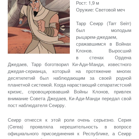
Рост: 1,9 м
Оружие:
Световой меч
Тарр Сеирр (Tarr Seirr)
был молодым
рыцарем-джедаем,
сражавшимся
в Войнах
Клонов. Выросший
в стенах
Ордена
Джедаев, Тарр боготворил
Ки-Ади-Манди,
известного
джедая-серианца,
который
на протяжение
многих
десятилетий был наблюдающим
за своей
родной
планетной системой. Когда нарастающий сепаратистский
кризис, спровоцировавший Войны Клонов, привлек
внимание Совета Джедаев,
Ки-Ади-Манди
передал свой
пост наблюдателя Сеирру.
Сеирр отнесся
к этой
роли очень серьезно. Серия
(Cerea) проявляла нерешительность
в вопросе
официального присоединения
к Республике,
а Сеирр