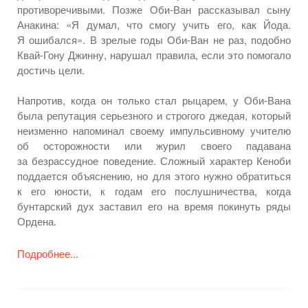
противоречивыми. Позже
Оби-Ван
рассказывал сыну
Анакина: «Я думал, что смогу учить его, как Йода.
Я ошибался».
В зрелые
годы
Оби-Ван
не раз,
подобно
Квай-Гону
Джинну, нарушал правила, если это помогало
достичь цели.
Напротив, когда
он только
стал рыцарем,
у Оби-Вана
была репутация серьезного
и строгого
джедая, который
неизменно напоминал своему импульсивному учителю
об осторожности
или журил своего падавана
за безрассудное
поведение. Сложный характер Кеноби
поддается объяснению,
но для
этого нужно обратиться
к его
юности,
к годам
его послушничества, когда
бунтарский дух заставил его
на время
покинуть ряды
Ордена.
Подробнее...