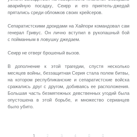
аварийную посадку, Сеирр
и его
приятель-джедай
прятались среди обломков своих крейсеров.
Сепаратистскими дроидами
на Хайпори
командовал сам
генерал Гривус.
Он лично
вступил
в рукопашный
бой
с пойманным
в ловушку
джедаем.
Сеирр
не отверг
брошеный вызов.
В дополнение
к этой
трагедии, спустя несколько
месяцев войны, беззащитная Серия стала полем битвы,
на котором
республиканские
и сепаратистские
войска
сражались друг
с другом,
добиваясь
ее расположения.
Большая часть безмятежных девственных угодий была
опустошена
в этой
борьбе,
и множество
серианцев
было убито.
1
2
3
4