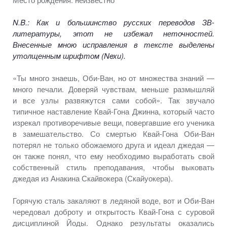
N.B.: Как
и большинство
русских переводов ЗВ-
литературы, этот
не избежал
неточностей.
Внесенные мною исправления
в тексте
выделены
утолщенным шрифтом (Nexu).
«Ты много знаешь,
Оби-Ван,
но
от множества
знаний —
много печали. Доверяй чувствам, меньше размышляй
и все
узлы развяжутся сами собой».
Так звучало
типичное наставление
Квай-Гона
Джинна, который часто
изрекал противоречивые вещи, повергавшие его ученика
в замешательство.
Со смертью
Квай-Гона
Оби-Ван
потерял
не только
обожаемого друга
и идеал
джедая —
он также
понял, что ему необходимо выработать свой
собственный стиль преподавания, чтобы выковать
джедая
из Анакина
Скайвокера
(Скайуокера)
.
Горячую сталь закаляют
в ледяной
воде, вот
и Оби-Ван
чередовал доброту
и открытость
Квай-Гона
с суровой
дисциплиной Йоды. Однако результаты оказались