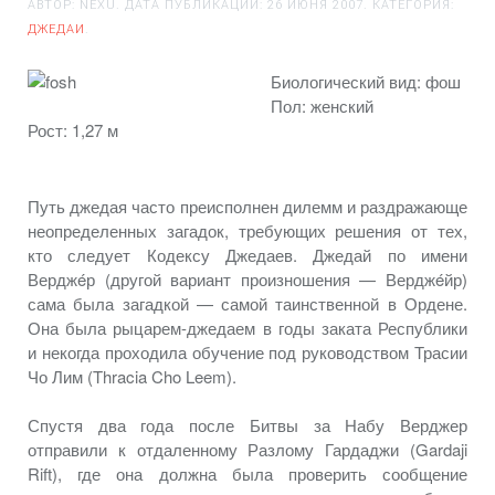
АВТОР: NEXU. ДАТА ПУБЛИКАЦИИ:
26 ИЮНЯ 2007
. КАТЕГОРИЯ:
ДЖЕДАИ
.
Биологический вид: фош
Пол: женский
Рост: 1,27 м
Путь джедая часто преисполнен дилемм
и раздражающе
неопределенных загадок, требующих решения
от тех,
кто следует Кодексу Джедаев. Джедай по имени
Верджéр
(другой вариант
произношения —
Верджéйр)
сама была
загадкой —
самой таинственной
в Ордене.
Она была
рыцарем-джедаем
в годы
заката Республики
и некогда
проходила обучение под руководством Трасии
Чо Лим (Thracia Cho Leem).
Спустя два года после Битвы
за Набу
Верджер
отправили
к отдаленному
Разлому Гардаджи (Gardaji
Rift), где она должна была проверить сообщение