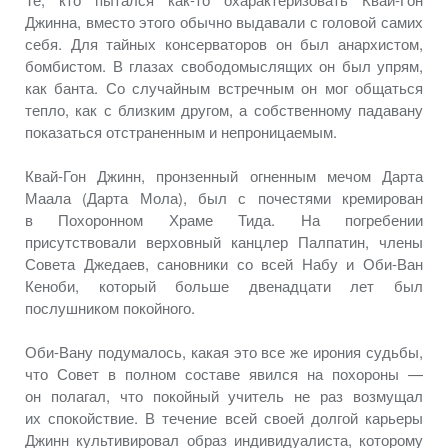
Джинна, вместо этого обычно выдавали
с головой
самих
себя.
Для тайных
консерваторов
он был
анархистом,
бомбистом.
В глазах
свободомыслящих
он был
упрям,
как банта.
Со случайным
встречным
он мог
общаться
тепло, как
с близким
другом,
а собственному
падавану
показаться отстраненным
и непроницаемым.
Квай-Гон
Джинн, пронзенный огненным мечом Дарта
Маала
(Дарта Мола)
, был
с почестями
кремирован
в Похоронном
Храме Тида.
На погребении
присутствовали верховный канцлер Палпатин, члены
Совета Джедаев, сановники
со всей
Набу
и Оби-Ван
Кеноби, который больше двенадцати лет был
послушником покойного.
Оби-Вану
подумалось, какая это
все же
ирония судьбы,
что Совет
в полном
составе явился
на похороны —
он полагал,
что покойный учитель
не раз
возмущал
их спокойствие.
В течение
всей своей долгой карьеры
Джинн культивировал образ индивидуалиста, которому