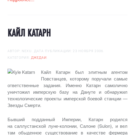
КАЙЛ КАТАРН
АВТОР: NEXU. ДАТА ПУБЛИКАЦИИ:
23 НОЯБРЯ 2006
.
КАТЕГОРИЯ:
ДЖЕДАИ
.
Кайл Катарн был элитным агентом
Повстанцев, которому поручали самые
ответственные задания. Именно Катарн самолично
уничтожил имперскую базу
на Дануте
и обнаружил
технологические проекты имперской боевой
станции —
Звезды Смерти.
Бывший подданный Империи, Катарн родился
на саллустанской
луне-колонии,
Салоне (Sulon),
и вел
там обыденное существование
в качестве
фермера