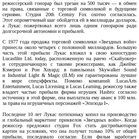
режиссерский гонорар был урезан на
500 тысяч —
в обмен
на права,
связанные
с торговой
символикой
и будущими
сериями. Студия 20th Century Fox охотно согласилась.
Этот опрометчивый
шаг обойдется ей
в миллиарды
долларов,
а Лукас
пожертвовал всего лишь одним гонораром ради
долгосрочной автономии
и прибылей.
С
1977 года
продажа торговой символики «Звездных войн»
принесла около четырех
с половиной
миллиардов. Большую
часть этой прибыли Лукас вложил
в свою
киностудию
Lucasfilm Ltd. today, расположенную
на ранчо
«Скайуокер»
и сотрудничающую
с такими
режиссерами, как Джеймс
Кэмерон
и Рон
Хоуард:
в павильонах
Skywalker Sound
и Industrial
Light & Magic (ILM) им гарантированы лучшие
в мире
спецэффекты. Помимо компаний LucasArts
Entertainment, Lucas Licensing
и Lucas
Learning, режиссер также
владеет частью прибыли фирмы игрушек Hаsbro: согласно
источнику
в этой
фирме, она выплатила ему аванс в
100 млн.
за права
на игрушечных
персонажей «Эпизода I».
Последние
10 лет
Лукас потихоньку копил
на производство
и глобальный
маркетинг приквелов «Звездных войн». Когда
режиссер предложил студии Fox стать дистрибьютором
картин
на условиях,
что она получит только 10%
от общей
прибыли, последовало согласие.
Если фильм
заработает