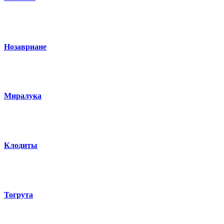
Нозавриане
Миралука
Клодиты
Тогрута