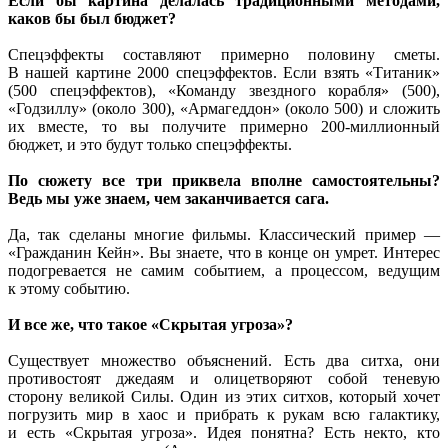
Если бы
картина делалась традиционными методами,
каков бы
был бюджет?
Спецэффекты составляют примерно половину сметы.
В нашей
картине
2000 спецэффектов.
Если взять
«Титаник»
(500 спецэффектов), «Команду звездного корабля» (500),
«Годзиллу» (около 300), «Армагеддон» (около 500)
и сложить
их вместе,
то
вы получите
примерно 200-миллионный
бюджет,
и это
будут только спецэффекты.
По сюжету все три приквела вполне самостоятельны?
Ведь мы уже
знаем, чем заканчивается сага.
Да, так сделаны многие фильмы. Классический
пример —
«Гражданин Кейн».
Вы знаете,
что
в конце
он умрет.
Интерес
подогревается
не самим
событием,
а процессом,
ведущим
к этому
событию.
И
все же,
что такое «Скрытая угроза»?
Существует множество объяснений.
Есть два
ситха, они
противостоят джедаям
и олицетворяют
собой теневую
сторону великой Силы.
Один из этих
ситхов, который хочет
погрузить мир
в хаос
и прибрать
к рукам
всю галактику,
и есть
«Скрытая угроза».
Идея понятна?
Есть некто,
кто