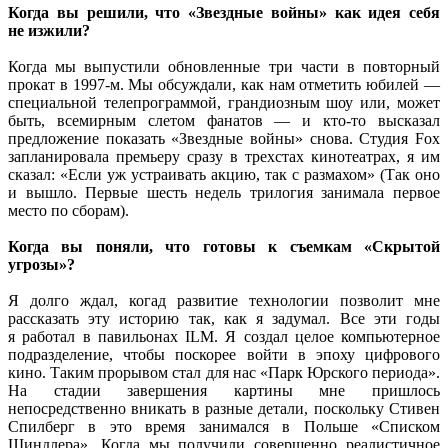
Когда
вы решили,
что «Звездные войны» как идея себя
не изжили?
Когда
мы выпустили
обновленные три части
в повторный
прокат в 1997-м.
Мы обсуждали,
как нам отметить
юбилей —
специальной телепрограммой, грандиозным шоу или, может
быть, всемирным слетом
фанатов —
и кто-то
высказал
предложение показать «Звездные войны» снова. Студия Fox
запланировала премьеру сразу
в трехстах
кинотеатрах, я им
сказал: «Если уж устраивать акцию, так
с размахом»
(Так оно
и вышло.
Первые шесть недель трилогия занимала первое
место по сборам).
Когда
вы поняли,
что готовы
к съемкам
«Скрытой
угрозы»?
Я долго ждал, когад развитие технологии позволит мне
рассказать эту историю так, как
я задумал.
Все эти
годы
я работал
в павильонах
ILM.
Я создал
целое компьютерное
подразделение, чтобы поскорее войти
в эпоху
цифрового
кино. Таким прорывом стал для нас «Парк Юрского периода».
На стадии
завершения картины мне пришлось
непосредственно вникать
в разные
детали, поскольку Стивен
Спилберг
в это
время занимался
в Польше
«Списком
Шиндлера». Когда
мы получили
совершенно реалистичное