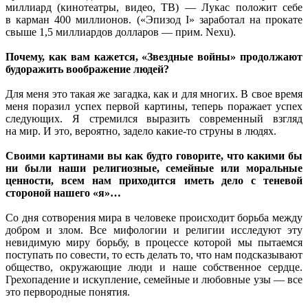
миллиард (кинотеатры, видео,
ТВ) —
Лукас положит себе
в карман
400 миллионов.
(«Эпизод I» заработал
на прокате
свыше 1,5 миллиардов
долларов —
прим. Nexu).
Почему, как вам кажется, «Звездные войны» продолжают
будоражить воображение людей?
Для меня это
такая же
загадка, как
и для
многих.
В свое
время
меня поразил успех первой картины, теперь поражает успех
следующих.
Я стремился
выразить современный взгляд
на мир.
И это,
вероятно, задело
какие-то
струны
в людях.
Своими картинами
вы как
будто говорите, что
какими бы
ни были
наши религиозные, семейные или моральные
ценности, всем нам приходится иметь дело
с теневой
стороной нашего «я»…
Со дня сотворения мира
в человеке
происходит борьба между
добром
и злом.
Все мифологии
и религии
исследуют эту
невидимую миру борьбу,
в процессе
которой
мы пытаемся
поступать по совести, то есть
делать то,
что нам подсказывают
общество, окружающие люди
и наше
собственное сердце.
Грехопадение
и искупление,
семейные
и любовные
узы —
все
это первородные понятия.