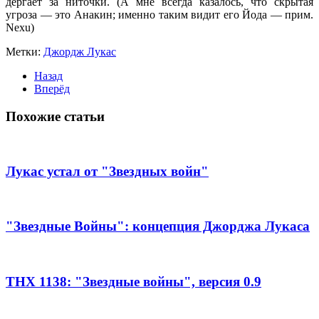
дергает
за ниточки.
(А мне всегда казалось, что скрытая
угроза —
это Анакин; именно таким видит его
Йода —
прим.
Nexu)
Метки:
Джордж Лукас
Назад
Вперёд
Похожие статьи
Лукас устал от "Звездных войн"
"Звездные Войны": концепция Джорджа Лукаса
ТНХ 1138: "Звездные войны", версия 0.9