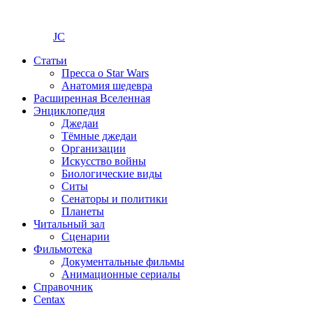
JC
Статьи
Пресса о Star Wars
Анатомия шедевра
Расширенная Вселенная
Энциклопедия
Джедаи
Тёмные джедаи
Организации
Искусство войны
Биологические виды
Ситы
Сенаторы и политики
Планеты
Читальный зал
Сценарии
Фильмотека
Документальные фильмы
Анимационные сериалы
Справочник
Centax