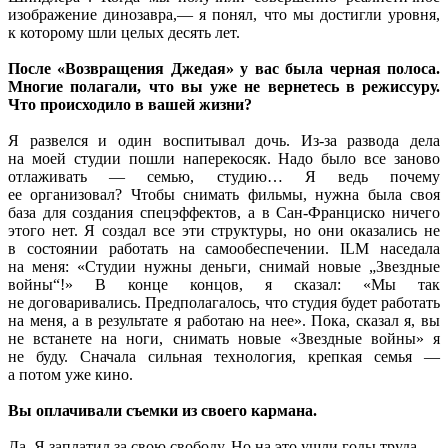
изображение
динозавра,—
я понял,
что
мы достигли
уровня,
к которому
шли целых
десять лет.
После «Возвращения Джедая»
у вас
была черная полоса.
Многие полагали, что
вы уже
не вернетесь
в режиссуру.
Что происходило
в вашей
жизни?
Я развелся
и один
воспитывал дочь.
Из-за развода
дела
на моей
студии пошли наперекосяк.
Надо было
все заново
отлаживать —
семью, студию…
Я ведь
почему
ее организовал?
Чтобы снимать фильмы, нужна была своя
база для создания спецэффектов, а
в Сан-Франциско
ничего
этого нет.
Я создал
все эти структуры,
но они
оказались не
в состоянии
работать
на самообеспечении.
ILM наседала
на меня:
«Студии нужны деньги, снимай новые „Звездные
войны“!» В конце концов,
я сказал:
«Мы так
не договаривались.
Предполагалось, что студия будет работать
на меня,
а
в результате
я работаю
на нее».
Пока, сказал я, вы
не встанете
на ноги,
снимать новые «Звездные войны» я
не буду.
Сначала сильная технология, крепкая
семья —
а потом
уже кино.
Вы оплачивали съемки
из своего
кармана.
Да.
Я заплатил
за свою
свободу.
Но на это
ушли
годы труда.