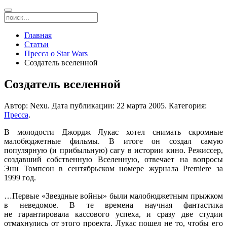
Главная
Статьи
Пресса о Star Wars
Создатель вселенной
Создатель вселенной
Автор: Nexu. Дата публикации:
22 марта 2005
. Категория:
Пресса
.
В молодости Джордж Лукас хотел снимать скромные
малобюджетные фильмы.
В итоге
он создал
самую
популярную
(и прибыльную)
сагу
в истории
кино. Режиссер,
создавший собственную Вселенную, отвечает
на вопросы
Энн Томпсон
в сентябрьском
номере журнала Premiere за
1999 год.
…Первые «Звездные войны» были малобюджетным прыжком
в неведомое.
В те
времена научная фантастика
не гарантировала
кассового успеха,
и сразу
две студии
отмахнулись
от этого
проекта. Лукас пошел
не то,
чтобы его