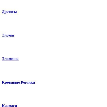
Дрэтосы
Эломы
Эломины
Кровавые Резчики
Каамаси