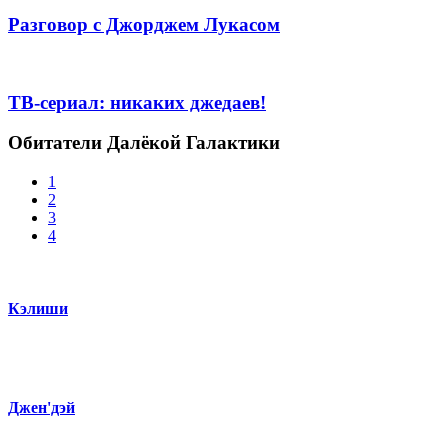
Разговор с Джорджем Лукасом
ТВ-сериал: никаких джедаев!
Обитатели Далёкой Галактики
1
2
3
4
Кэлиши
Джен'дэй