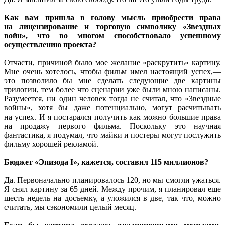
Как вам пришла
в голову
мысль приобрести права
на лицензирование
и торговую
символику «Звездных
войн», что
во многом
способствовало успешному
осуществлению проекта?
Отчасти, причиной было мое желание «раскрутить» картину.
Мне очень
хотелось, чтобы фильм имел настоящий
успех,—
это
позволило бы
мне сделать следующие две картины
трилогии, тем более что сценарии уже были мною написаны.
Разумеется,
ни один
человек тогда
не считал,
что «Звездные
войны»,
хотя бы
даже потенциально, могут расчитывать
на успех.
И я постарался
получить как можно большие права
на продажу
первого фильма. Поскольку это научная
фантастика,
я подумал,
что майки
и постеры
могут послужить
фильму хорошей рекламой.
Бюджет «Эпизода I», кажется, составил
115 миллионов?
Да. Первоначально планировалось 120, но
мы смогли
ужаться.
Я снял
картину за
65 дней.
Между прочим,
я планировал
еще
шесть недель
на досъемку,
а уложился
в две,
так что, можно
считать,
мы сэкономили
целый месяц.