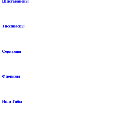
Шиставанены
Тисспиасцы
Серианцы
Фиорины
Иши Тибы